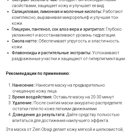
свойствами, защищает кожу и улучшает ее вид.
Салициловая, лимонная и молочные кислоты
:
Работают
комплексно, выравнивая микрорельеф и улучшая тон
кожи.
Глицерин, пантенол, сок алоэ вера и эритритол
:
Глубоко
увлажняют и восстанавливают уровень гидратации.
Смола натто
:
Обеспечивает упругость и эластичность
кожи.
Флавоноиды и растительные экстракты
:
Успокаивают
раздраженные участки и защищают от гиперпигментации.
Рекомендации по применению:
Нанесение
:
Нанесите маску на предварительно
очищенную кожу лица.
Время воздействия
:
Оставьте маску на 20-30 минут.
Удаление
:
После снятия маски аккуратно распределите
остатки геля по коже легкими движениями.
Доведение до результата
:
Дайте средству полностью
впитаться для достижения наилучшего эффекта.
Эта маска от Zein Obagi делает кожу мягкой и шелковистой,