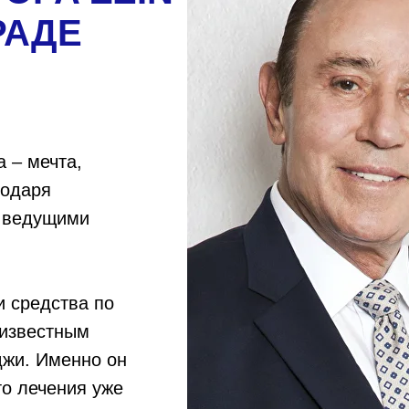
РАДЕ
 – мечта,
годаря
й ведущими
и средства по
 известным
жи. Именно он
о лечения уже