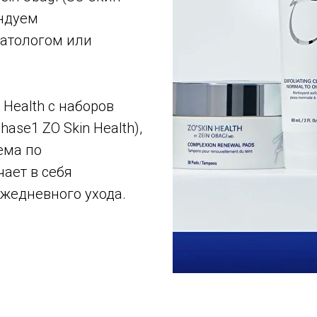
ендуем
матологом или
 Health c наборов
ase1 ZO Skin Health),
тема по
ает в себя
жедневного ухода.